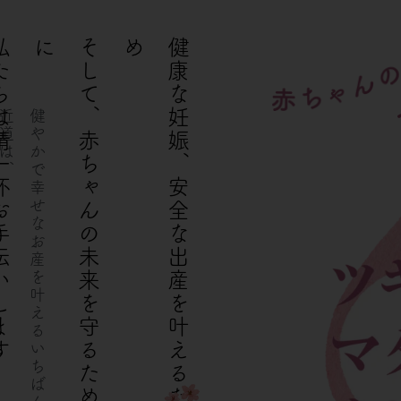
お手伝いします
に
そ
し
て
、
赤
ち
ゃ
ん
の
未
来
を
守
る
た
め
め
健
康
な
妊
娠
、
安
全
な
出
産
を
叶
え
る
た
、
健
や
か
で
幸
せ
な
お
産
を
叶
え
る
い
ち
ば
ん
の
近
道
は