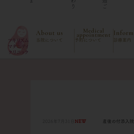
Medical
About us
Inform
appointment
当院について
予約について
診療案内
2026年7月31日
NEW
産後の付添入