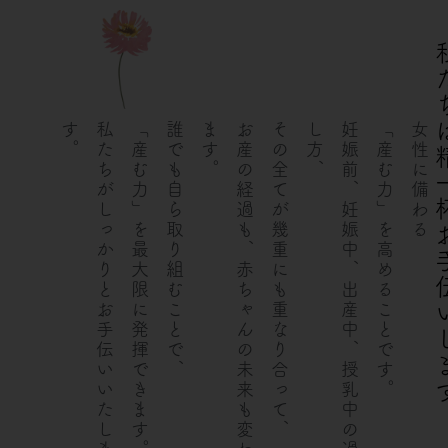
内
容
私たちは精一杯
を
ス
キ
。
私
た
ち
が
し
っ
か
り
と
お
手
伝
い
い
た
し
ま
す
「産む力」を最大限に発揮できます。
誰でも自ら取り組むことで、
。
お
産
の
経
過
も
、
赤
ち
ゃ
ん
の
未
来
も
変
わ
り
ま
す
その全てが幾重にも重なり合って、
、
妊
娠
前
、
妊
娠
中
、
出
産
中
、
授
乳
中
の
過
ご
し
方
「産む力」
女性に備わる
ッ
プ
を高めることです。